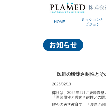
ミッションと
HOME
ビジョン
「医師の曖昧さ耐性とそ
2025/02/13
弊社は、2024年2月に慶應義
「医師属性と曖昧さ耐性との関
昨今の医学教育で、「曖昧さ耐